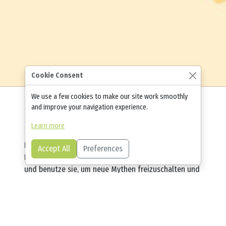
Cookie Consent
We use a few cookies to make our site work smoothly
and improve your navigation experience.
Learn more
Lerne Griechisch durch die griechische Mythologie!
Accept All
Preferences
Folge den Spuren der Helden, sammle Ruhmespunkte
und benutze sie, um neue Mythen freizuschalten und
etwas über die Götter und Ungeheuer zu lernen, die
die mythologische Version des alten Griechenlands
bewohnen. Begib Dich zusammen mit Perseus,
Odysseus und Ikarus auf deine Sprachreise. Mach