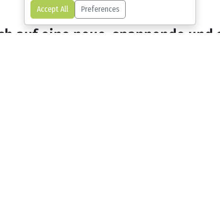
Accept All
Preferences
ch auf eine neue, spannende und 
Weise!
rklich keine leichte Aufgabe. Der Einsatz von Scaffol
etet den Lernenden Lösungsansätze und kognitive L
kturieren und das Lernen der neugriechischen Sprache
Lernen Sie verschiedene L
welcher Lernstil am beste
neinheiten aufgeteilt, die in
solviert werden können. Das
Jeder lernt auf seine eigene Art
bstbewusstsein der Lernenden.
Lernplattform ist so eingerichte
schen Sprache zu erreichen, wird
die den Lernenden die Möglichke
kennenzulernen und selbständig