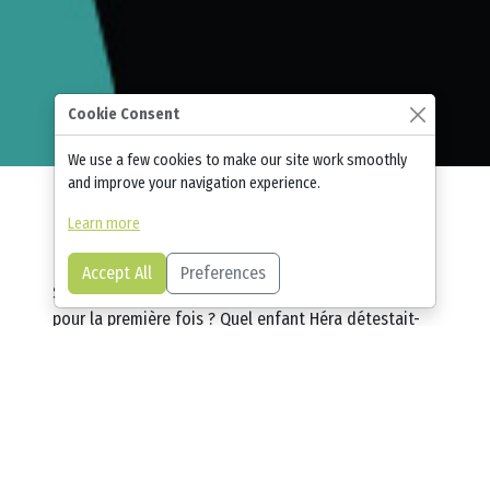
Cookie Consent
We use a few cookies to make our site work smoothly
and improve your navigation experience.
Learn more
Accept All
Preferences
Sur les rives de quelle île Aphrodite est-elle apparue
pour la première fois ? Quel enfant Héra détestait-
elle tellement qu'elle décida de le jeter du haut des
falaises du mont Olympe ? Que se passe-t-il lorsque
les mortels tentent de rivaliser avec les dieux ? La
mythologie grecque regorge d'histoires fascinantes
d'aventure et de bravoure, mais aussi de haine et de
vengeance. Examinez de plus près la vie des Dieux de