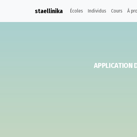
staellinika
Écoles
Individus
Cours
Á pr
APPLICATION 