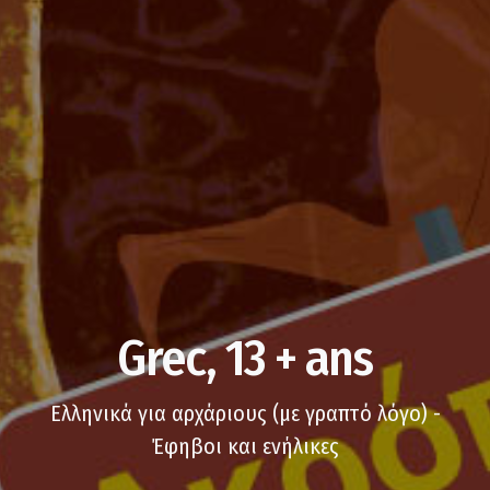
Grec, 13 + ans
Ελληνικά για αρχάριους (με γραπτό λόγο) -
Έφηβοι και ενήλικες